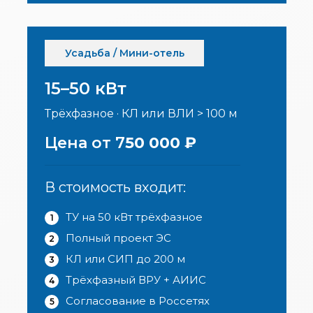
Усадьба / Мини-отель
15–50 кВт
Трёхфазное · КЛ или ВЛИ > 100 м
Цена от 7
50 000 ₽
В стоимость входит:
ТУ на 50 кВт трёхфазное
1
Полный проект ЭС
2
КЛ или СИП до 200 м
3
Трёхфазный ВРУ + АИИС
4
Согласование в Россетях
5